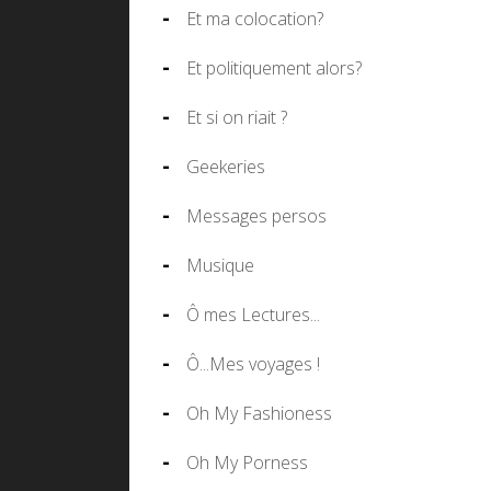
Et ma colocation?
Et politiquement alors?
Et si on riait ?
Geekeries
Messages persos
Musique
Ô mes Lectures...
Ô...Mes voyages !
Oh My Fashioness
Oh My Porness