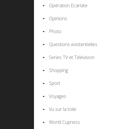
Opération Ecarlate
Opinions
Photo
Questions existentielles
Series TV et Télévision
Shopping
Sport
Voyages
Vu sur la toile
World Cupness