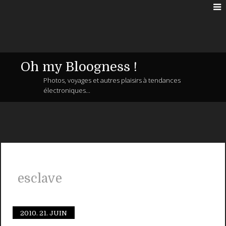
Oh my Bloogness !
Photos, voyages et autres plaisirs à tendances
électroniques...
esclave
2010.
21. JUIN