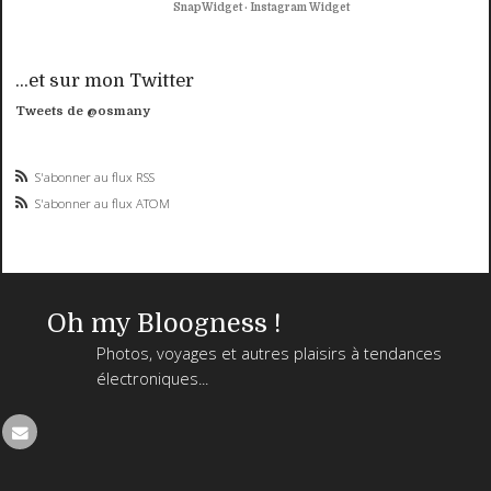
SnapWidget · Instagram Widget
...et sur mon Twitter
Tweets de @osmany
S'abonner au flux RSS
S'abonner au flux ATOM
Oh my Bloogness !
Photos, voyages et autres plaisirs à tendances
électroniques...